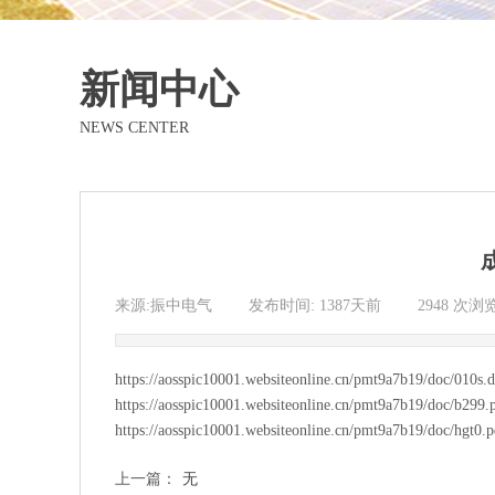
新闻中心
NEWS CENTER
来源:振中电气
|
发布时间:
1387天前
|
2948
次浏
https://aosspic10001.websiteonline.cn/pmt9a7b19/doc/010s.
https://aosspic10001.websiteonline.cn/pmt9a7b19/doc/b299.
https://aosspic10001.websiteonline.cn/pmt9a7b19/doc/hgt0.p
上一篇：
无